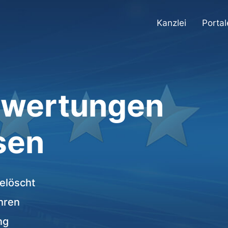
Kanzlei
Portal
ewertungen
sen
elöscht
ahren
ng