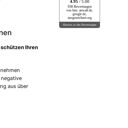
4.95
/ 5.00
938 Bewertungen
von hier, anwalt.de,
google.de,
ausgezeichnet.org
Hinweis zu den Bewertungen
onen
 schützen Ihren
ernehmen
 negative
ung aus über