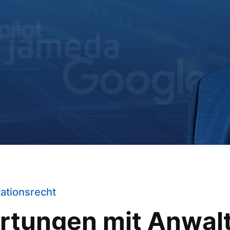
ationsrecht
rtungen mit Anwal