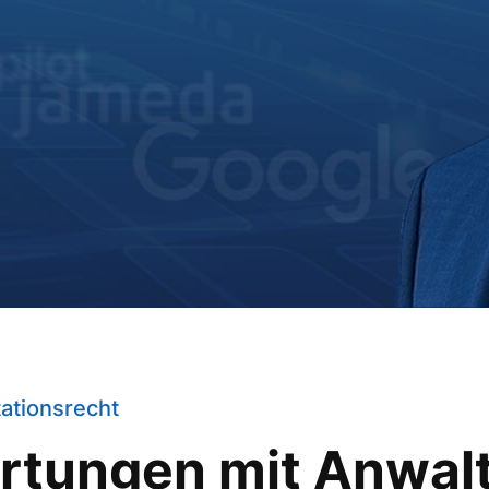
ationsrecht
rtungen mit Anwal