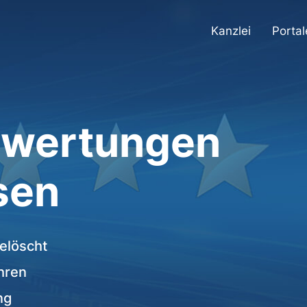
Kanzlei
Portal
ewertungen
sen
elöscht
ahren
ng