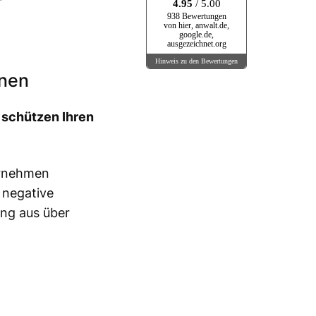
4.95
/ 5.00
938 Bewertungen
von hier, anwalt.de,
google.de,
ausgezeichnet.org
Hinweis zu den Bewertungen
onen
 schützen Ihren
ernehmen
 negative
ung aus über